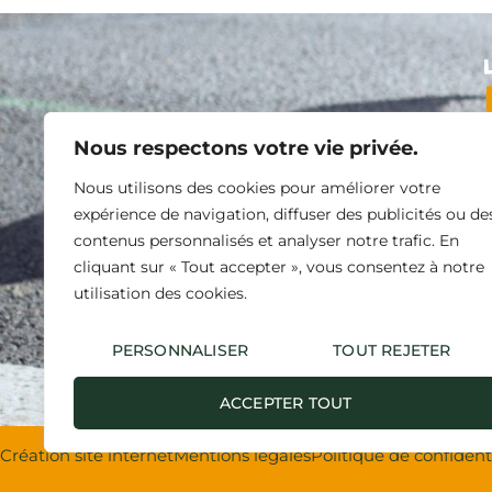
Nous respectons votre vie privée.
Nous utilisons des cookies pour améliorer votre
expérience de navigation, diffuser des publicités ou de
contenus personnalisés et analyser notre trafic. En
ÉPREUVES
FESTIVITÉS
IN
cliquant sur « Tout accepter », vous consentez à notre
utilisation des cookies.
PERSONNALISER
TOUT REJETER
L'abus d'alcool est da
ACCEPTER TOUT
Création site internet
Mentions légales
Politique de confident