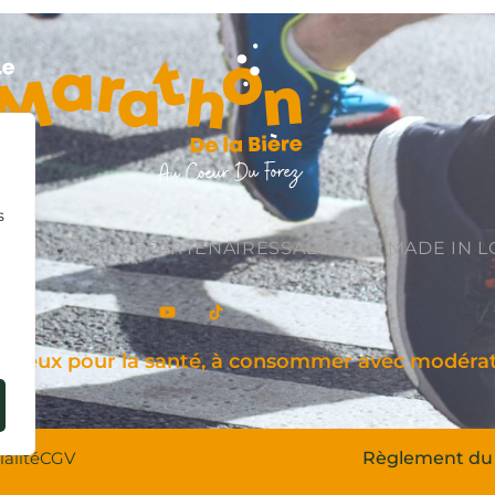
s
FOS PRATIQUES
PARTENAIRES
SALON DU MADE IN L
ngereux pour la santé, à consommer avec modéra
ialité
CGV
Règlement du 