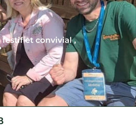
stif et convivial ,
?
B