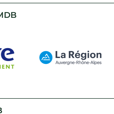
 MDB
B