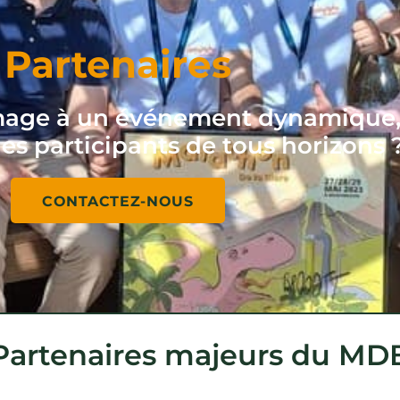
Partenaires
mage à un événement dynamique, fe
es participants de tous horizons 
CONTACTEZ-NOUS
Partenaires majeurs du MD