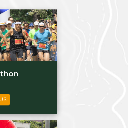
athon
LUS