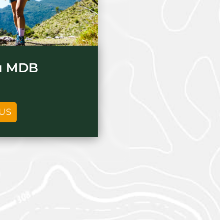
u MDB
LUS